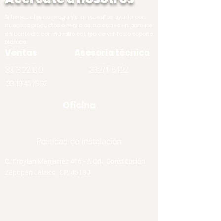
Si tienes alguna pregunta o necesitas ayuda con
nuestros productos o servicios, no dudes en ponerte
en contacto con nuestro equipo de ventas o soporte
técnico.
Ventas
Asesoría técnica
33 13 22 10 07
33 27 17 64 22
33 19 45 79 92
Oficina
Politicas de instalación
C. Froylan Manjarrez 416 - A Col. Constitución.
Zapopan Jalisco. CP. 45180