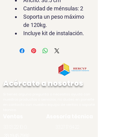
Ancho: 36.5 cm
Cantidad de ménsulas: 2
Soporta un peso máximo 
de 120kg.
Incluye kit de instalación.
Acércate a nosotros
Si tienes alguna pregunta o necesitas ayuda con
nuestros productos o servicios, no dudes en ponerte
en contacto con nuestro equipo de ventas o soporte
técnico.
Ventas
Asesoría técnica
33 13 22 10 07
33 27 17 64 22
33 19 45 79 92